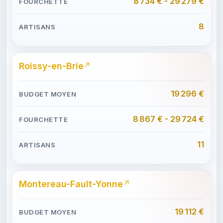
8 734 € - 29 279 €
8
Roissy-en-Brie
19 296 €
8 867 € - 29 724 €
11
Montereau-Fault-Yonne
19 112 €