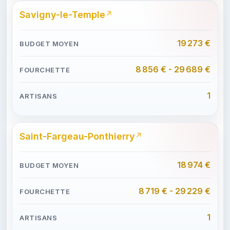
Savigny-le-Temple
19 273 €
8 856 € - 29 689 €
1
Saint-Fargeau-Ponthierry
18 974 €
8 719 € - 29 229 €
1