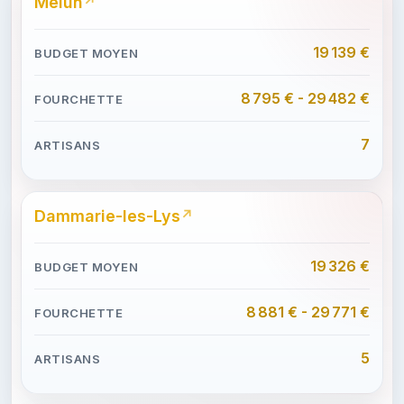
Melun
19 139 €
8 795 € - 29 482 €
7
Dammarie-les-Lys
19 326 €
8 881 € - 29 771 €
5