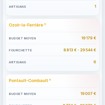
1
Ozoir-la-Ferrière
19 179 €
8 813 € - 29 544 €
6
Pontault-Combault
19 007 €