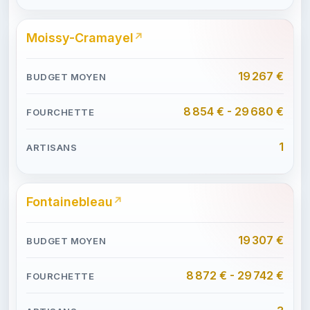
Moissy-Cramayel
19 267 €
8 854 € - 29 680 €
1
Fontainebleau
19 307 €
8 872 € - 29 742 €