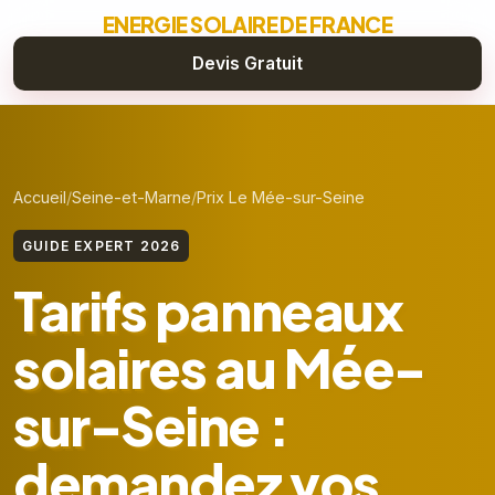
ENERGIE SOLAIRE DE FRANCE
Devis Gratuit
Accueil
Seine-et-Marne
Prix Le Mée-sur-Seine
GUIDE EXPERT 2026
Tarifs panneaux
solaires au Mée-
sur-Seine :
demandez vos