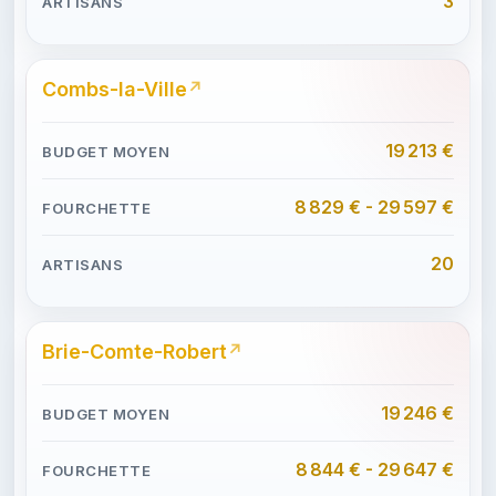
3
Combs-la-Ville
19 213 €
8 829 € - 29 597 €
20
Brie-Comte-Robert
19 246 €
8 844 € - 29 647 €