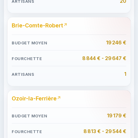
20
Brie-Comte-Robert
19 246 €
8 844 € - 29 647 €
1
Ozoir-la-Ferrière
19 179 €
8 813 € - 29 544 €