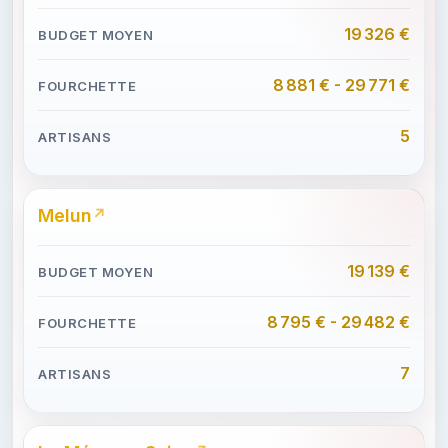
19 326 €
8 881 € - 29 771 €
5
Melun
19 139 €
8 795 € - 29 482 €
7