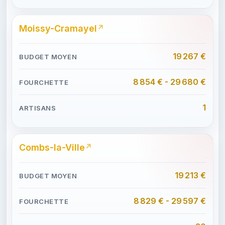
Moissy-Cramayel
19 267 €
8 854 € - 29 680 €
1
Combs-la-Ville
19 213 €
8 829 € - 29 597 €