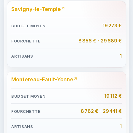
Savigny-le-Temple
19 273 €
8 856 € - 29 689 €
1
Montereau-Fault-Yonne
19 112 €
8 782 € - 29 441 €
1