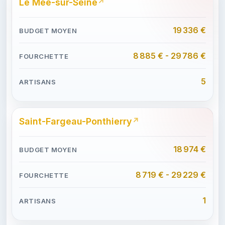
Le Mée-sur-Seine
19 336 €
8 885 € - 29 786 €
5
Saint-Fargeau-Ponthierry
18 974 €
8 719 € - 29 229 €
1