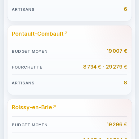
6
Pontault-Combault
19 007 €
8 734 € - 29 279 €
8
Roissy-en-Brie
19 296 €