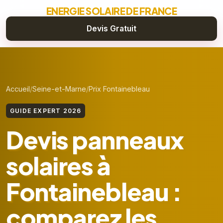
ENERGIE SOLAIRE DE FRANCE
Devis Gratuit
Accueil
Seine-et-Marne
Prix Fontainebleau
GUIDE EXPERT 2026
Devis panneaux
solaires à
Fontainebleau :
comparez les