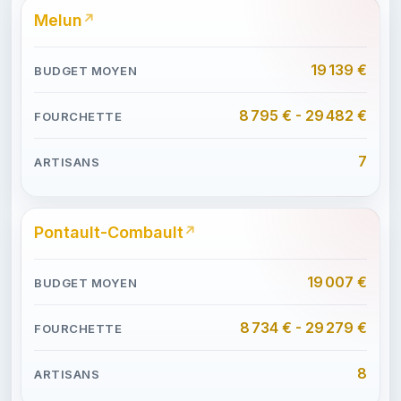
Melun
19 139 €
8 795 € - 29 482 €
7
Pontault-Combault
19 007 €
8 734 € - 29 279 €
8