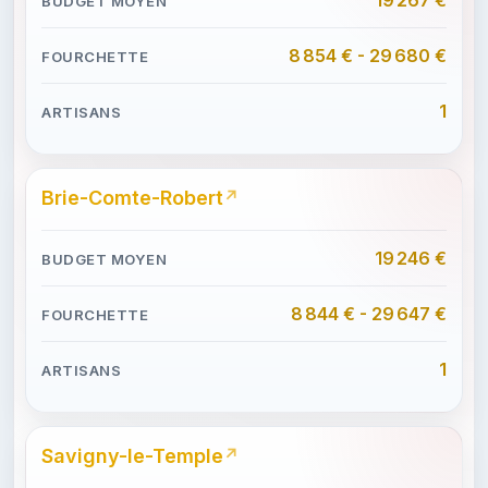
8 854 € - 29 680 €
1
Brie-Comte-Robert
19 246 €
8 844 € - 29 647 €
1
Savigny-le-Temple