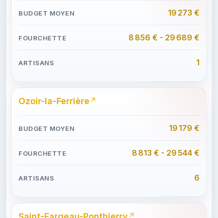
19 273 €
8 856 € - 29 689 €
1
Ozoir-la-Ferrière
19 179 €
8 813 € - 29 544 €
6
Saint-Fargeau-Ponthierry