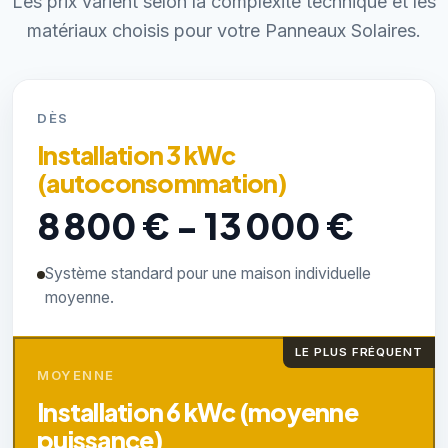
Les prix varient selon la complexité technique et les
matériaux choisis pour votre Panneaux Solaires.
DÈS
Installation 3 kWc
(autoconsommation)
8 800 € - 13 000 €
Système standard pour une maison individuelle
moyenne.
LE PLUS FRÉQUENT
MOYENNE
Installation 6 kWc (moyenne
puissance)