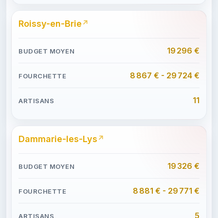
Roissy-en-Brie
19 296 €
8 867 € - 29 724 €
11
Dammarie-les-Lys
19 326 €
8 881 € - 29 771 €
5