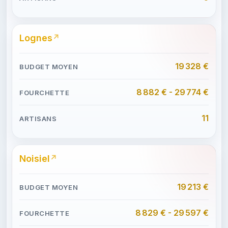
Lognes
19 328 €
8 882 € - 29 774 €
11
Noisiel
19 213 €
8 829 € - 29 597 €