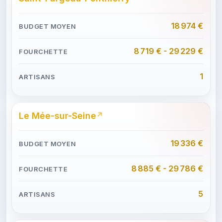
18 974 €
8 719 € - 29 229 €
1
Le Mée-sur-Seine
19 336 €
8 885 € - 29 786 €
5