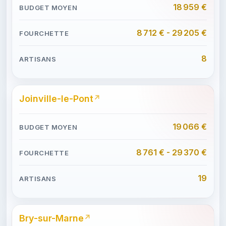
18 959 €
8 712 € - 29 205 €
8
Joinville-le-Pont
19 066 €
8 761 € - 29 370 €
19
Bry-sur-Marne