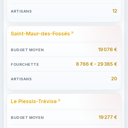
12
Saint-Maur-des-Fossés
19 076 €
8 766 € - 29 385 €
20
Le Plessis-Trévise
19 277 €