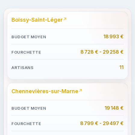
Boissy-Saint-Léger
18 993 €
8 728 € - 29 258 €
11
Chennevières-sur-Marne
19 148 €
8 799 € - 29 497 €