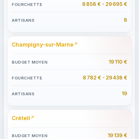
8 858 € - 29 695 €
8
Champigny-sur-Marne
19 110 €
8 782 € - 29 438 €
19
Créteil
19 139 €