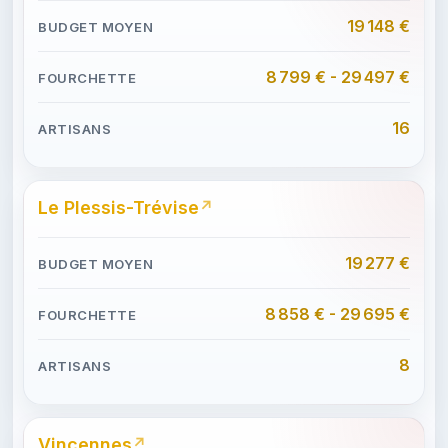
19 148 €
8 799 € - 29 497 €
16
Le Plessis-Trévise
19 277 €
8 858 € - 29 695 €
8
Vincennes