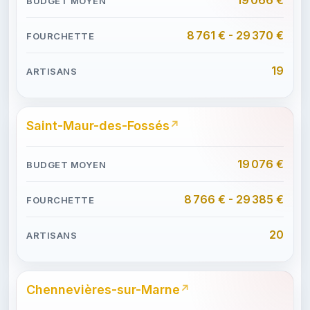
8 761 € - 29 370 €
19
Saint-Maur-des-Fossés
19 076 €
8 766 € - 29 385 €
20
Chennevières-sur-Marne