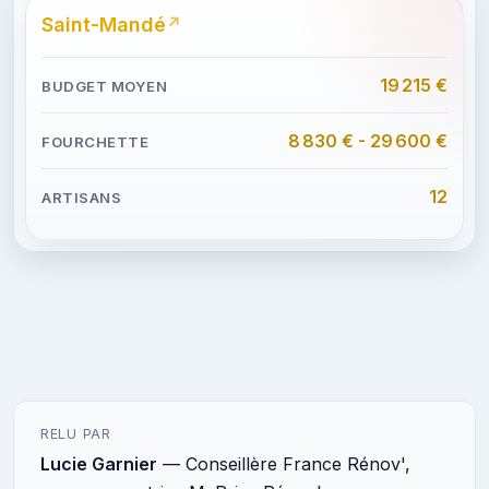
Saint-Mandé
19 215 €
8 830 € - 29 600 €
12
RELU PAR
Lucie Garnier
— Conseillère France Rénov',