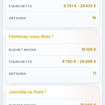
8 781 € - 29 435 €
16
Fontenay-sous-Bois
19 129 €
8 790 € - 29 468 €
11
Joinville-le-Pont
19 066 €