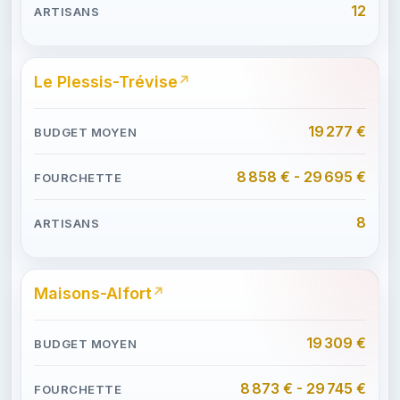
12
Le Plessis-Trévise
19 277 €
8 858 € - 29 695 €
8
Maisons-Alfort
19 309 €
8 873 € - 29 745 €