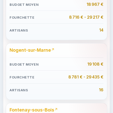
18 967 €
8 716 € - 29 217 €
14
Nogent-sur-Marne
19 108 €
8 781 € - 29 435 €
16
Fontenay-sous-Bois