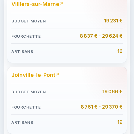
Villiers-sur-Marne
19 231 €
8 837 € - 29 624 €
16
Joinville-le-Pont
19 066 €
8 761 € - 29 370 €
19