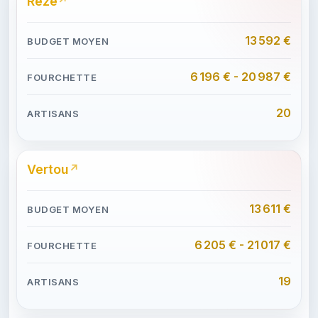
Rezé
13 592 €
6 196 € - 20 987 €
20
Vertou
13 611 €
6 205 € - 21 017 €
19