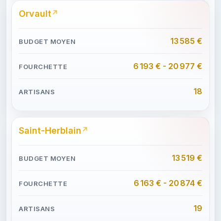
Orvault
13 585 €
6 193 € - 20 977 €
18
Saint-Herblain
13 519 €
6 163 € - 20 874 €
19