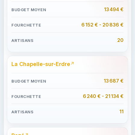
13 494 €
6 152 € - 20 836 €
20
La Chapelle-sur-Erdre
13 687 €
6 240 € - 21 134 €
11