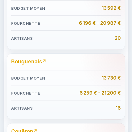
13 592 €
6 196 € - 20 987 €
20
Bouguenais
13 730 €
6 259 € - 21 200 €
16
Couëron