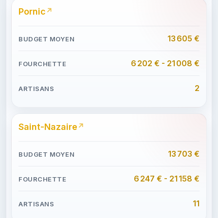
Pornic
13 605 €
6 202 € - 21 008 €
2
Saint-Nazaire
13 703 €
6 247 € - 21 158 €
11