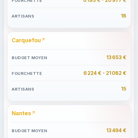
18
Carquefou
13 653 €
6 224 € - 21 082 €
15
Nantes
13 494 €