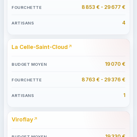
8 853 € - 29 677 €
4
La Celle-Saint-Cloud
19 070 €
8 763 € - 29 376 €
1
Viroflay
19 330 €