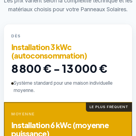
Les prix varient selon la complexité technique et les
matériaux choisis pour votre Panneaux Solaires.
DÈS
Installation 3 kWc
(autoconsommation)
8 800 € - 13 000 €
Système standard pour une maison individuelle
moyenne.
LE PLUS FRÉQUENT
MOYENNE
Installation 6 kWc (moyenne
puissance)