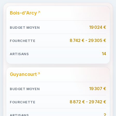
Bois-d'Arcy
19 024 €
8 742 € - 29 305 €
14
Guyancourt
19 307 €
8 872 € - 29 742 €
2