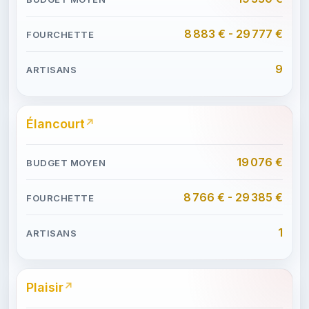
8 883 € - 29 777 €
9
Élancourt
19 076 €
8 766 € - 29 385 €
1
Plaisir