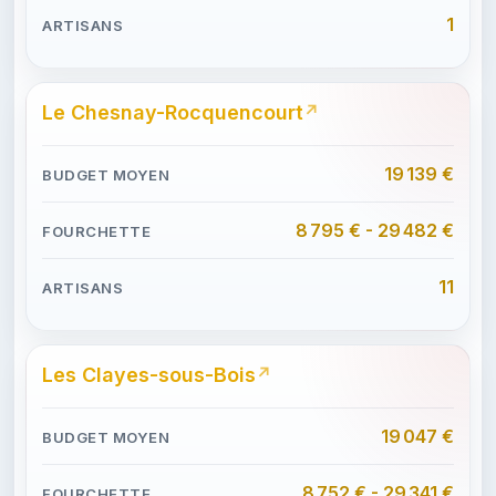
1
Le Chesnay-Rocquencourt
19 139 €
8 795 € - 29 482 €
11
Les Clayes-sous-Bois
19 047 €
8 752 € - 29 341 €