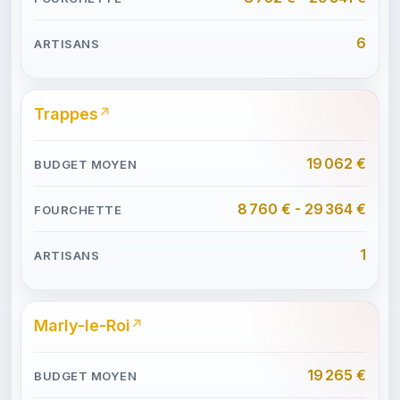
6
Trappes
19 062 €
8 760 € - 29 364 €
1
Marly-le-Roi
19 265 €