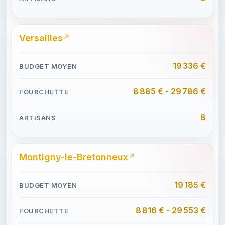
Versailles
19 336 €
8 885 € - 29 786 €
8
Montigny-le-Bretonneux
19 185 €
8 816 € - 29 553 €