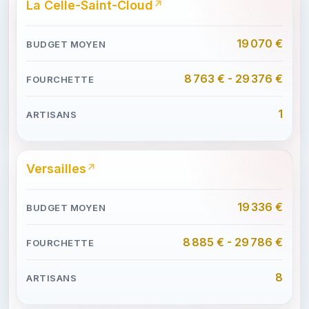
La Celle-Saint-Cloud
19 070 €
8 763 € - 29 376 €
1
Versailles
19 336 €
8 885 € - 29 786 €
8