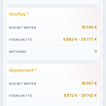
Viroflay
19 330 €
8 883 € - 29 777 €
9
Guyancourt
19 307 €
8 872 € - 29 742 €