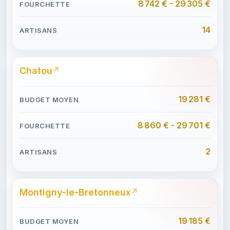
8 742 € - 29 305 €
14
Chatou
19 281 €
8 860 € - 29 701 €
2
Montigny-le-Bretonneux
19 185 €