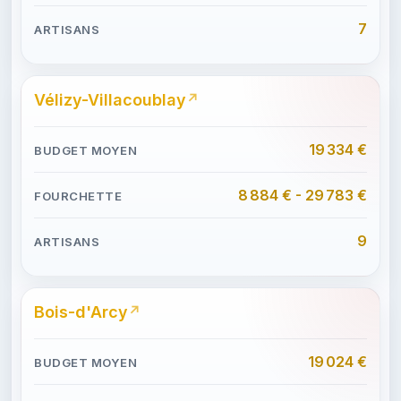
7
Vélizy-Villacoublay
19 334 €
8 884 € - 29 783 €
9
Bois-d'Arcy
19 024 €