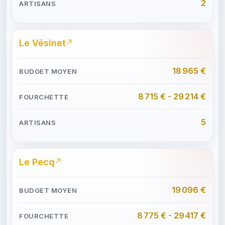
2
Le Vésinet
18 965 €
8 715 € - 29 214 €
5
Le Pecq
19 096 €
8 775 € - 29 417 €