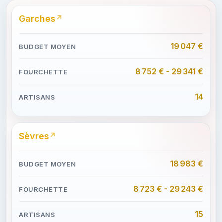
Garches
19 047 €
8 752 € - 29 341 €
14
Sèvres
18 983 €
8 723 € - 29 243 €
15