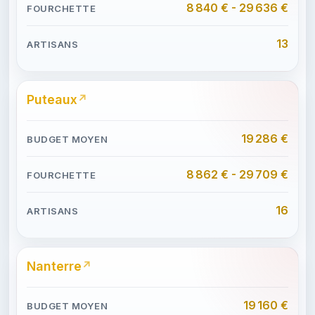
8 840 € - 29 636 €
13
Puteaux
19 286 €
8 862 € - 29 709 €
16
Nanterre
19 160 €