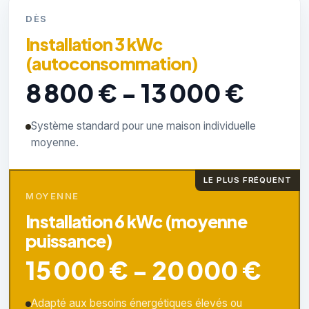
DÈS
Installation 3 kWc
(autoconsommation)
8 800 € - 13 000 €
Système standard pour une maison individuelle
moyenne.
LE PLUS FRÉQUENT
MOYENNE
Installation 6 kWc (moyenne
puissance)
15 000 € - 20 000 €
Adapté aux besoins énergétiques élevés ou