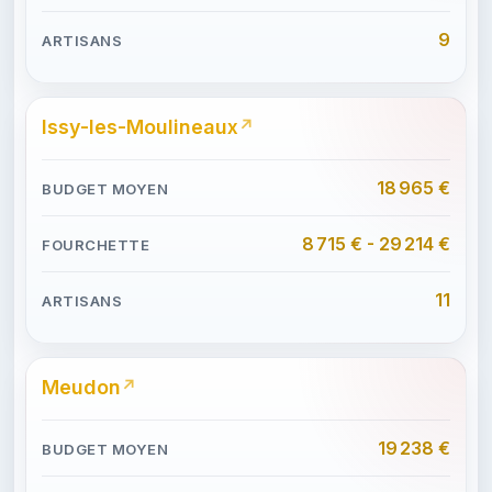
9
Issy-les-Moulineaux
18 965 €
8 715 € - 29 214 €
11
Meudon
19 238 €