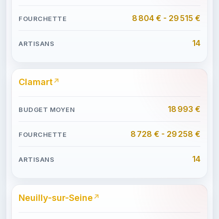
8 804 € - 29 515 €
14
Clamart
18 993 €
8 728 € - 29 258 €
14
Neuilly-sur-Seine