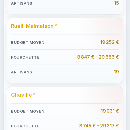
15
Rueil-Malmaison
19 252 €
8 847 € - 29 656 €
19
Chaville
19 031 €
8 745 € - 29 317 €