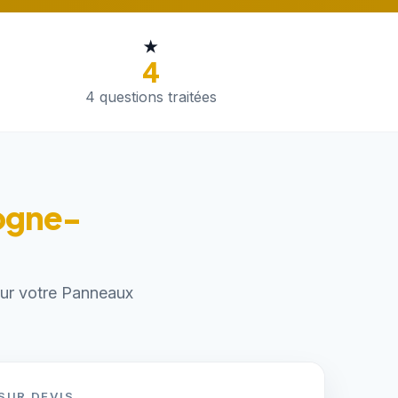
★
4
4 questions traitées
logne-
pour votre Panneaux
SUR DEVIS