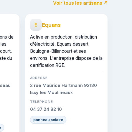
Voir tous les artisans ↗
Equans
E
ions de
Active en production, distribution
 les
d'électricité, Equans dessert
ncourt.
Boulogne-Billancourt et ses
este du
environs. L'entreprise dispose de la
certification RGE.
ADRESSE
sseau
2 rue Maurice Hartmann 92130
Issy les Moulineaux
TÉLÉPHONE
04 37 24 82 10
panneau solaire
e