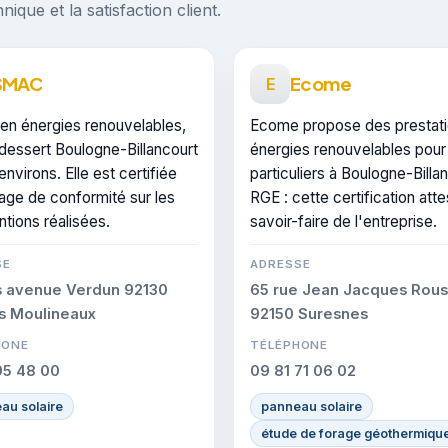
ique et la satisfaction client.
SMAC
Ecome
E
 en énergies renouvelables,
Ecome propose des prestat
essert Boulogne-Billancourt
énergies renouvelables pour
environs. Elle est certifiée
particuliers à Boulogne-Billa
age de conformité sur les
RGE : cette certification att
ntions réalisées.
savoir-faire de l'entreprise.
SE
ADRESSE
s avenue Verdun 92130
65 rue Jean Jacques Rou
es Moulineaux
92150 Suresnes
HONE
TÉLÉPHONE
95 48 00
09 81 71 06 02
au solaire
panneau solaire
étude de forage géothermiqu