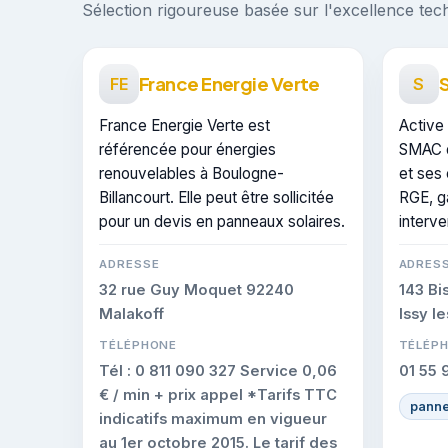
Sélection rigoureuse basée sur l'excellence techn
France Energie Verte
FE
S
France Energie Verte est
Active
référencée pour énergies
SMAC d
renouvelables à Boulogne-
et ses 
Billancourt. Elle peut être sollicitée
RGE, g
pour un devis en panneaux solaires.
interve
ADRESSE
ADRES
32 rue Guy Moquet 92240
143 Bi
Malakoff
Issy l
TÉLÉPHONE
TÉLÉP
Tél : 0 811 090 327 Service 0,06
01 55 
€ / min + prix appel *Tarifs TTC
panne
indicatifs maximum en vigueur
au 1er octobre 2015. Le tarif des