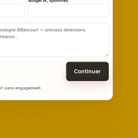
Budget (€, optionnel)
Continuer
et
sans engagement
.