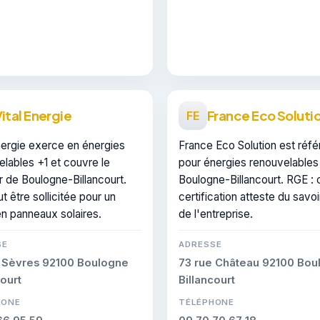
ital Energie
France Eco Soluti
FE
nergie exerce en énergies
France Eco Solution est réf
lables +1 et couvre le
pour énergies renouvelables
 de Boulogne-Billancourt.
Boulogne-Billancourt. RGE : 
ut être sollicitée pour un
certification atteste du savoi
en panneaux solaires.
de l'entreprise.
SE
ADRESSE
 Sèvres 92100 Boulogne
73 rue Château 92100 Bou
court
Billancourt
HONE
TÉLÉPHONE