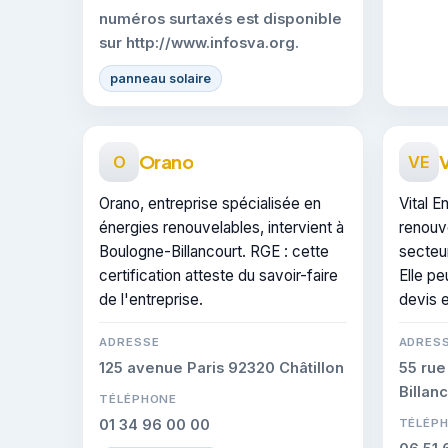
numéros surtaxés est disponible
sur http://www.infosva.org.
panneau solaire
Orano
V
O
VE
Orano, entreprise spécialisée en
Vital E
énergies renouvelables, intervient à
renouve
Boulogne-Billancourt. RGE : cette
secteur
certification atteste du savoir-faire
Elle pe
de l'entreprise.
devis 
ADRESSE
ADRES
125 avenue Paris 92320 Châtillon
55 rue
Billan
TÉLÉPHONE
01 34 96 00 00
TÉLÉP