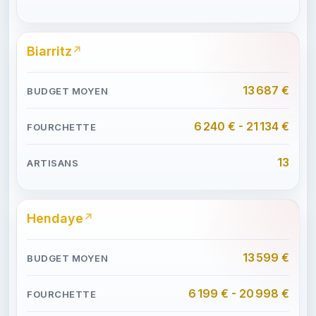
Biarritz
13 687 €
6 240 € - 21 134 €
13
Hendaye
13 599 €
6 199 € - 20 998 €