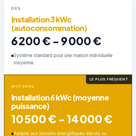
DÈS
Installation 3 kWc
(autoconsommation)
6 200 € - 9 000 €
Système standard pour une maison individuelle
moyenne.
LE PLUS FRÉQUENT
MOYENNE
Installation 6 kWc (moyenne
puissance)
10 500 € - 14 000 €
Adapté aux besoins énergétiques élevés ou