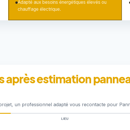
Adapté aux besoins énergétiques élevés ou
chauffage électrique.
 après estimation panneau
 projet, un professionnel adapté vous recontacte pour Pan
LIEU