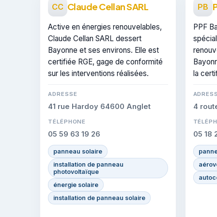
Claude Cellan SARL
CC
PB
Active en énergies renouvelables,
PPF Ba
Claude Cellan SARL dessert
spécia
Bayonne et ses environs. Elle est
renouve
certifiée RGE, gage de conformité
Bayonn
sur les interventions réalisées.
la cert
ADRESSE
ADRES
41 rue Hardoy 64600 Anglet
4 rout
TÉLÉPHONE
TÉLÉP
05 59 63 19 26
05 18 
panneau solaire
panne
installation de panneau
aérov
photovoltaïque
autoc
énergie solaire
installation de panneau solaire