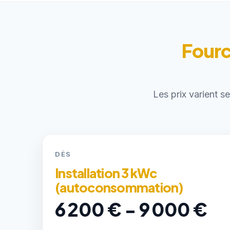
Fourc
Les prix varient s
DÈS
Installation 3 kWc
(autoconsommation)
6 200 € - 9 000 €