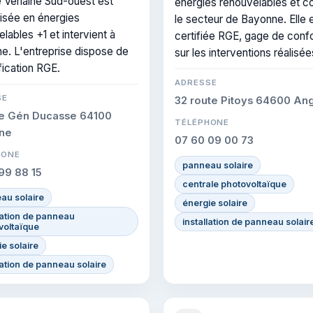
 Verlaine Sud-ouest est
énergies renouvelables et c
lisée en énergies
le secteur de Bayonne. Elle 
lables +1 et intervient à
certifiée RGE, gage de conf
e. L'entreprise dispose de
sur les interventions réalisée
ification RGE.
ADRESSE
SE
32 route Pitoys 64600 Ang
e Gén Ducasse 64100
TÉLÉPHONE
ne
07 60 09 00 73
HONE
panneau solaire
99 88 15
centrale photovoltaïque
au solaire
énergie solaire
lation de panneau
installation de panneau solair
voltaïque
e solaire
lation de panneau solaire