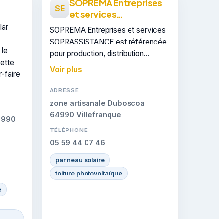
SOPREMA Entreprises
SE
et services
SOPRASSISTANCE
lar
SOPREMA Entreprises et services
SOPRASSISTANCE est référencée
 le
pour production, distribution
ette
d'électricité à Bayonne. Elle est
Voir plus
r-faire
certifiée RGE, gage de conformité
sur les interventions réalisées.
ADRESSE
zone artisanale Duboscoa
64990 Villefranque
4990
TÉLÉPHONE
05 59 44 07 46
panneau solaire
toiture photovoltaïque
e