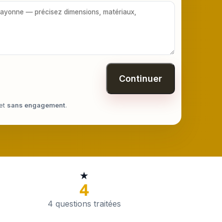
Continuer
et
sans engagement
.
★
4
4 questions traitées