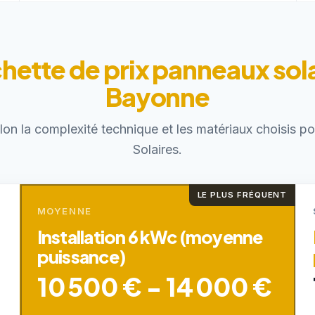
hette de prix panneaux sola
Bayonne
elon la complexité technique et les matériaux choisis 
Solaires.
LE PLUS FRÉQUENT
MOYENNE
Installation 6 kWc (moyenne
puissance)
10 500 € - 14 000 €