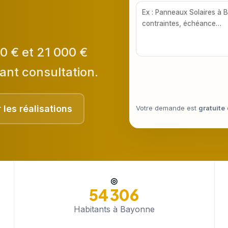
0 € et 21 000 €
ant consultation.
r les réalisations
Votre demande est
gratuite
◎
54 306
Habitants à Bayonne