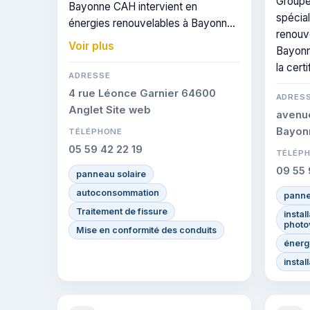
Groupe
Bayonne CAH intervient en
spécia
énergies renouvelables à Bayonne
renouve
et dans les communes voisines.
Voir plus
Bayonn
Elle est certifiée RGE, gage de
la cert
conformité sur les interventions
ADRESSE
réalisées.
4 rue Léonce Garnier 64600
ADRES
Anglet Site web
avenu
Bayon
TÉLÉPHONE
05 59 42 22 19
TÉLÉP
09 55 
panneau solaire
autoconsommation
panne
Traitement de fissure
instal
photo
Mise en conformité des conduits
énergi
instal