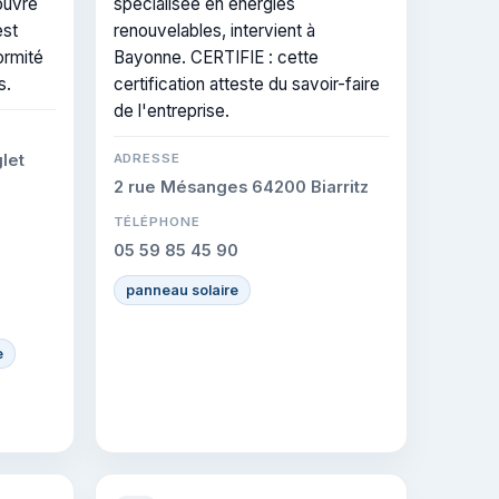
ouvre
spécialisée en énergies
est
renouvelables, intervient à
ormité
Bayonne. CERTIFIE : cette
s.
certification atteste du savoir-faire
de l'entreprise.
let
ADRESSE
2 rue Mésanges 64200 Biarritz
TÉLÉPHONE
05 59 85 45 90
panneau solaire
e