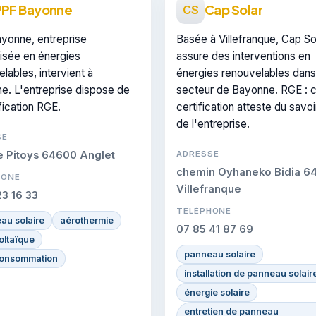
PPF Bayonne
Cap Solar
CS
yonne, entreprise
Basée à Villefranque, Cap So
lisée en énergies
assure des interventions en
lables, intervient à
énergies renouvelables dans
e. L'entreprise dispose de
secteur de Bayonne. RGE : c
ification RGE.
certification atteste du savoi
de l'entreprise.
SE
e Pitoys 64600 Anglet
ADRESSE
chemin Oyhaneko Bidia 6
HONE
Villefranque
23 16 33
TÉLÉPHONE
au solaire
aérothermie
07 85 41 87 69
oltaïque
panneau solaire
onsommation
installation de panneau solair
énergie solaire
entretien de panneau