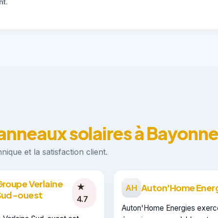
nt
.
panneaux solaires à Bayonn
ique et la satisfaction client.
roupe Verlaine
Auton'Home Ener
★
AH
Sud-ouest
4.7
Auton'Home Energies exerc