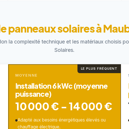
de panneaux solaires à Ma
elon la complexité technique et les matériaux choisis 
Solaires.
LE PLUS FRÉQUENT
MOYENNE
Installation 6 kWc (moyenne
puissance)
10 000 € - 14 000 €
Adapté aux besoins énergétiques élevés ou
chauffage électrique.