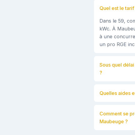
Quel est le tar
Dans le 59, com
kWc. À Maubeuge
à une concurren
un pro RGE incl
Sous quel délai
?
Quelles aides e
Comment se pro
Maubeuge ?