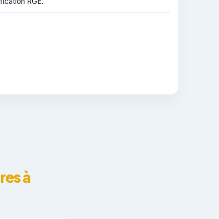
fication RGE.
res à