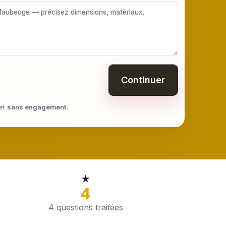
Continuer
et
sans engagement
.
★
4
4 questions traitées