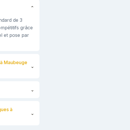
⌄
ndard de 3
ompétitifs grâce
l et pose par
es à Maubeuge
⌄
⌄
ques à
⌄