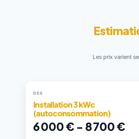
Estimati
Les prix varient s
DÈS
Installation 3 kWc
(autoconsommation)
6 000 € - 8 700 €