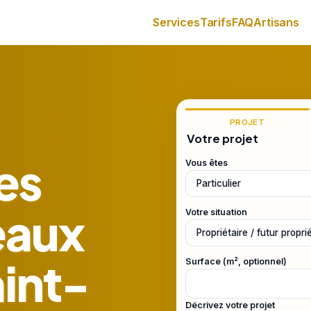
Services
Tarifs
FAQ
Artisans
PROJET
Votre projet
es
Vous êtes
eaux
Votre situation
aint-
Surface (m², optionnel)
Décrivez votre projet