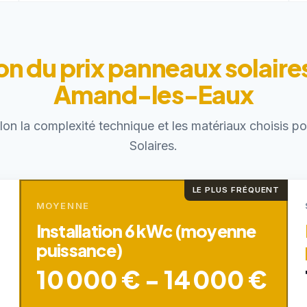
on du prix panneaux solaires
Amand-les-Eaux
elon la complexité technique et les matériaux choisis 
Solaires.
LE PLUS FRÉQUENT
MOYENNE
Installation 6 kWc (moyenne
puissance)
10 000 € - 14 000 €