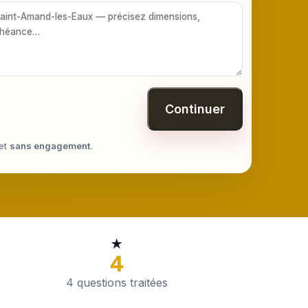
Continuer
et
sans engagement
.
★
4
4 questions traitées