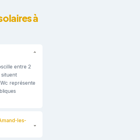
olaires à
⌄
cille entre 2
 situent
 kWc représente
bliques
-Amand-les-
⌄