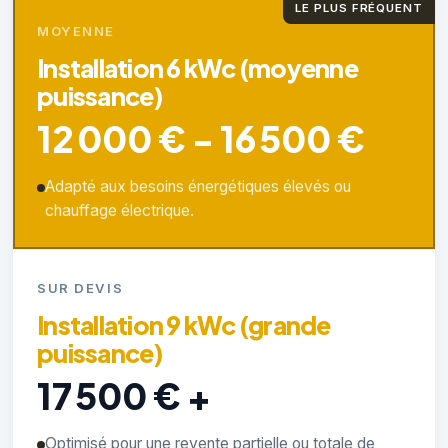
LE PLUS FRÉQUENT
MOYENNE
Installation 6 kWc (moyenne
puissance)
12 000 € - 16 500 €
Adapté aux besoins énergétiques élevés ou
chauffage électrique.
SUR DEVIS
Installation 9 kWc (grande
puissance)
17 500 € +
Optimisé pour une revente partielle ou totale de