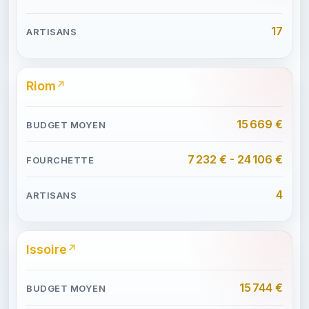
17
Riom
15 669 €
7 232 € - 24 106 €
4
Issoire
15 744 €