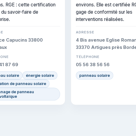
s. RGE : cette certification
environs. Elle est certifiée R
 du savoir-faire de
gage de conformité sur les
prise.
interventions réalisées.
SE
ADRESSE
ace Capucins 33800
4 Bis avenue Eglise Roma
aux
33370 Artigues près Bord
HONE
TÉLÉPHONE
41 87 69
05 56 38 56 56
au solaire
énergie solaire
panneau solaire
lation de panneau solaire
nage de panneau
voltaïque