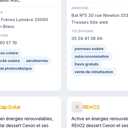
cation RGE.
est certifiée RGE, gage de
conformité sur les interventi
ADRESSE
SE
réalisées.
Bat N°5 20 rue Newton 33
 Frères Lumière 33560
Tresses Site web
n Blanc
TÉLÉPHONE
HONE
05 56 81 38 66
40 57 19
panneau solaire
au solaire
autoconsommation
icité solaire
aérothermie
Devis gratuits
ale photovoltaïque
vente de climatisation
ap Solar
REnO2
R
 en énergies renouvelables,
Active en énergies renouvel
lar dessert Cenon et ses
REnO2 dessert Cenon et se