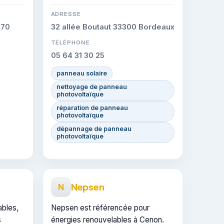
certifiée CERTIFIE, gage de
ons
conformité sur les interventions
ADRESSE
réalisées.
370
32 allée Boutaut 33300 Bordeaux
TÉLÉPHONE
05 64 31 30 25
panneau solaire
nettoyage de panneau
photovoltaïque
réparation de panneau
photovoltaïque
dépannage de panneau
photovoltaïque
Nepsen
N
ables,
Nepsen est référencée pour
s
énergies renouvelables à Cenon.