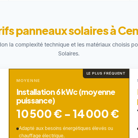
rifs panneaux solaires à Ce
elon la complexité technique et les matériaux choisis 
Solaires.
LE PLUS FRÉQUENT
MOYENNE
Installation 6 kWc (moyenne
puissance)
10 500 € - 14 000 €
Adapté aux besoins énergétiques élevés ou
chauffage électrique.