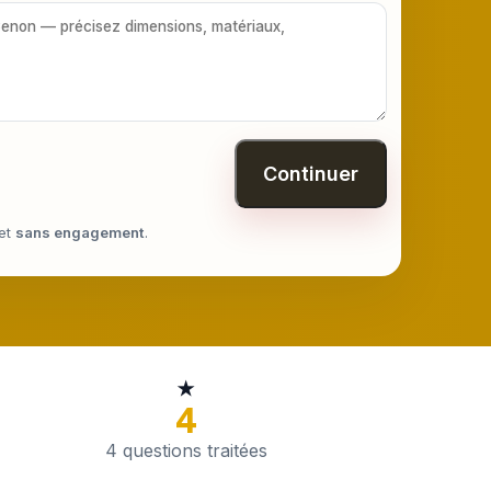
Continuer
et
sans engagement
.
★
4
4 questions traitées