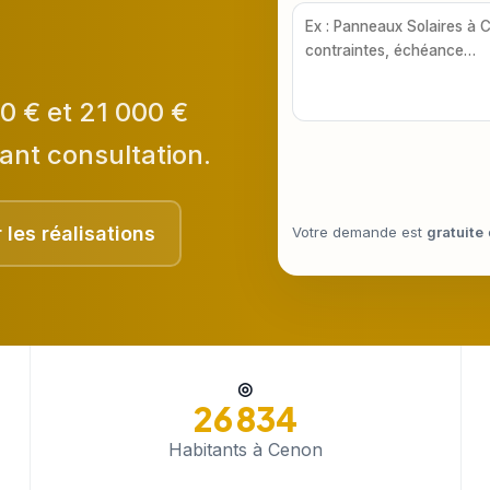
0 € et 21 000 €
ant consultation.
r les réalisations
Votre demande est
gratuite
◎
26 834
Habitants à Cenon