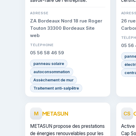
savoir-faire de l'entreprise.
certifi
ADRESSE
ADRES
ZA Bordeaux Nord 18 rue Roger
26 rue
Touton 33300 Bordeaux Site
Carbo
web
TÉLÉP
TÉLÉPHONE
05 56 
05 56 58 46 59
panne
panneau solaire
électr
autoconsommation
centr
Assèchement de mur
Traitement anti-salpêtre
METASUN
C
M
CS
METASUN propose des prestations
Active
de énergies renouvelables pour les
Cap So