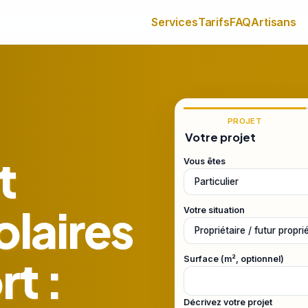
Services
Tarifs
FAQ
Artisans
PROJET
Votre projet
t
Vous êtes
laires
Votre situation
t :
Surface (m², optionnel)
Décrivez votre projet