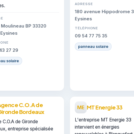
ADRESSE
es.
180 avenue Hippodrome 
SE
Eysines
 Moulineau BP 33320
TÉLÉPHONE
Eysines
09 54 77 75 35
HONE
panneau solaire
43 27 29
au solaire
Agence C.O.A de
MT Energie 33
ME
Gironde Bordeaux
L'entreprise MT Energie 33
 C.O.A de Gironde
intervient en énergies
ux, entreprise spécialisée