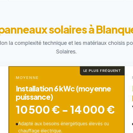
 panneaux solaires à Blanqu
elon la complexité technique et les matériaux choisis 
Solaires.
LE PLUS FRÉQUENT
MOYENNE
Installation 6 kWc (moyenne
puissance)
10 500 € - 14 000 €
Adapté aux besoins énergétiques élevés ou
chauffage électrique.