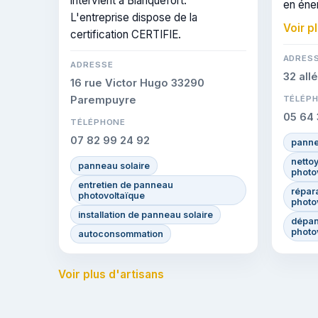
intervient à Blanquefort.
en éner
L'entreprise dispose de la
intervi
Voir p
certification CERTIFIE.
cette c
savoir-
ADRES
ADRESSE
32 all
16 rue Victor Hugo 33290
Parempuyre
TÉLÉP
05 64 
TÉLÉPHONE
07 82 99 24 92
panne
netto
panneau solaire
photo
entretien de panneau
répar
photovoltaïque
photo
installation de panneau solaire
dépan
photo
autoconsommation
Voir plus d'artisans