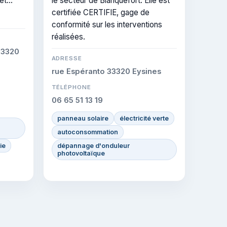
et
le secteur de Blanquefort. Elle est
 Elle
certifiée CERTIFIE, gage de
conformité sur les interventions
ons
réalisées.
33320
ADRESSE
rue Espéranto 33320 Eysines
TÉLÉPHONE
06 65 51 13 19
panneau solaire
électricité verte
autoconsommation
ie
dépannage d'onduleur
photovoltaïque