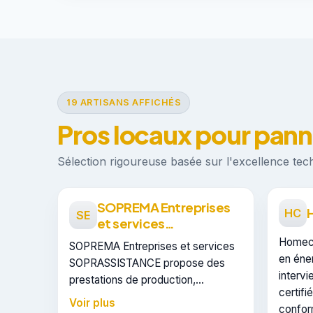
19 ARTISANS AFFICHÉS
Pros locaux pour pann
Sélection rigoureuse basée sur l'excellence techn
SOPREMA Entreprises
HC
SE
et services
SOPRASSISTANCE
Homeco
SOPREMA Entreprises et services
en éne
SOPRASSISTANCE propose des
intervi
prestations de production,
certif
distribution d'électricité pour les
Voir plus
conform