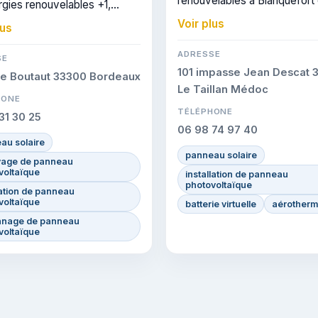
renouvelables à Blanquefort 
gies renouvelables +1,
dans les communes voisines.
ent à Blanquefort. CERTIFIE :
Voir plus
lus
est certifiée RGE, gage de
ertification atteste du
conformité sur les interventi
faire de l'entreprise.
ADRESSE
SE
réalisées.
101 impasse Jean Descat 
ée Boutaut 33300 Bordeaux
Le Taillan Médoc
HONE
TÉLÉPHONE
31 30 25
06 98 74 97 40
au solaire
panneau solaire
yage de panneau
voltaïque
installation de panneau
photovoltaïque
ation de panneau
voltaïque
batterie virtuelle
aérotherm
nage de panneau
voltaïque