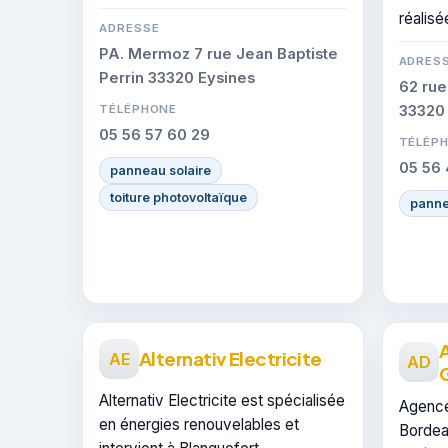
particuliers à Blanquefort.
réalisé
L'entreprise dispose de la
ADRESSE
certification RGE.
PA. Mermoz 7 rue Jean Baptiste
ADRES
Perrin 33320 Eysines
62 rue
TÉLÉPHONE
33320 
05 56 57 60 29
TÉLÉP
05 56 
panneau solaire
toiture photovoltaïque
panne
Alternativ Electricite
AE
AD
Alternativ Electricite est spécialisée
Agence
en énergies renouvelables et
Bordea