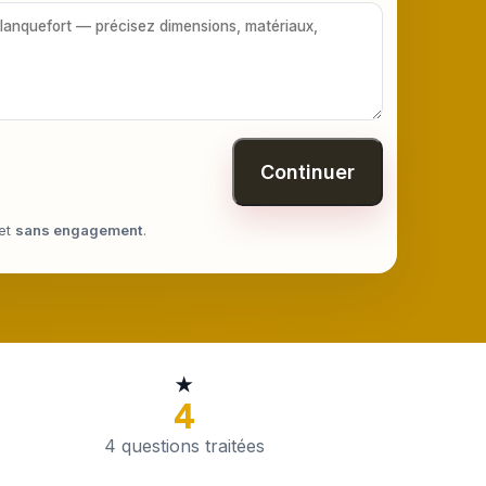
Continuer
et
sans engagement
.
★
4
4 questions traitées