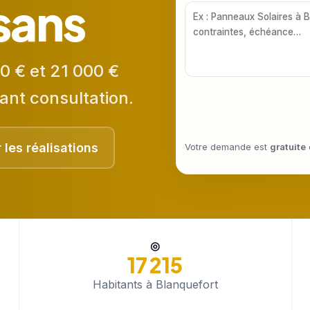
isans
0 € et 21 000 €
ant consultation.
r les réalisations
Votre demande est
gratuite
◎
17 215
Habitants à Blanquefort