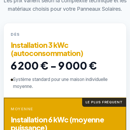
Les prix varient selon la complexité technique et les
matériaux choisis pour votre Panneaux Solaires.
DÈS
Installation 3 kWc
(autoconsommation)
6 200 € - 9 000 €
Système standard pour une maison individuelle
moyenne.
LE PLUS FRÉQUENT
MOYENNE
Installation 6 kWc (moyenne
puissance)