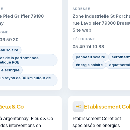
SE
ADRESSE
e Pied Griffier 79180
Zone Industrielle St Porcha
ay
rue Lavoisier 79300 Bress
Site web
HONE
06 59 30
TÉLÉPHONE
05 49 74 10 88
au solaire
panneau solaire
aérotherm
ros de la performance
étique RGE
énergie solaire
aquathermi
l électrique
un rayon de 30 km autour de
ieux & Co
Etablissement Col
EC
à Argentonnay, Rieux & Co
Etablissement Collot est
des interventions en
spécialisée en énergies