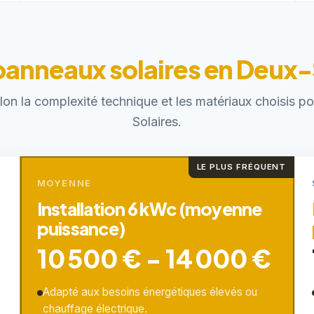
 panneaux solaires en Deux
elon la complexité technique et les matériaux choisis 
Solaires.
LE PLUS FRÉQUENT
MOYENNE
Installation 6 kWc (moyenne
puissance)
10 500 € - 14 000 €
Adapté aux besoins énergétiques élevés ou
chauffage électrique.