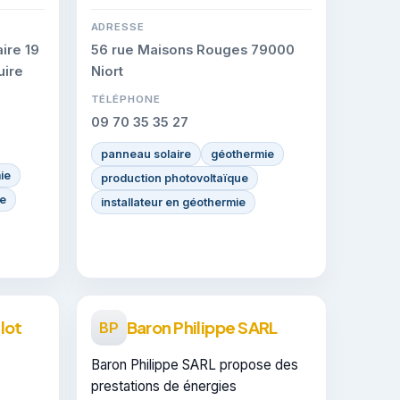
ADRESSE
ire 19
56 rue Maisons Rouges 79000
uire
Niort
TÉLÉPHONE
09 70 35 35 27
panneau solaire
géothermie
ie
production photovoltaïque
e
installateur en géothermie
lot
Baron Philippe SARL
BP
Baron Philippe SARL propose des
prestations de énergies