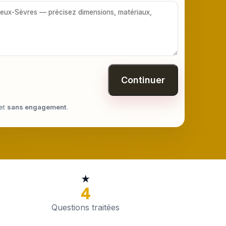
Continuer
et
sans engagement
.
★
4
Questions traitées