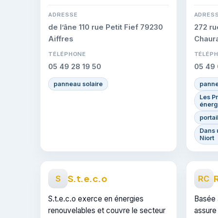
ADRESSE
ADRES
de l’âne 110 rue Petit Fief 79230
272 ru
Aiffres
Chaur
TÉLÉPHONE
TÉLÉP
05 49 28 19 50
05 49 
panneau solaire
panne
Les P
énerg
portai
Dans 
Niort
S.t.e.c.o
R
S
RC
S.t.e.c.o exerce en énergies
Basée 
renouvelables et couvre le secteur
assure 