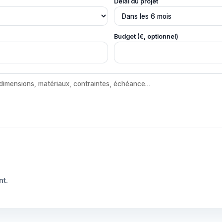
Délai du projet
Budget (€, optionnel)
nt
.