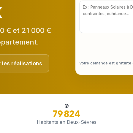
x
0 € et 21 000 €
épartement.
r les réalisations
Votre demande est
gratuite
◎
79 824
Habitants en Deux-Sèvres