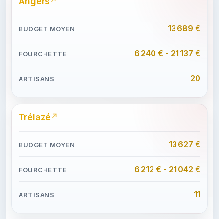
Angers
13 689 €
6 240 € - 21 137 €
20
Trélazé
13 627 €
6 212 € - 21 042 €
11