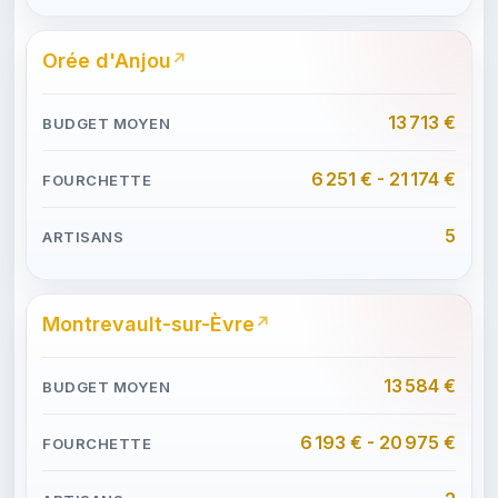
Orée d'Anjou
13 713 €
6 251 € - 21 174 €
5
Montrevault-sur-Èvre
13 584 €
6 193 € - 20 975 €