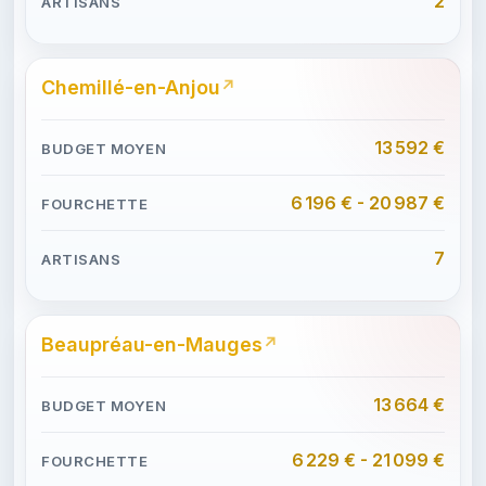
2
Chemillé-en-Anjou
13 592 €
6 196 € - 20 987 €
7
Beaupréau-en-Mauges
13 664 €
6 229 € - 21 099 €