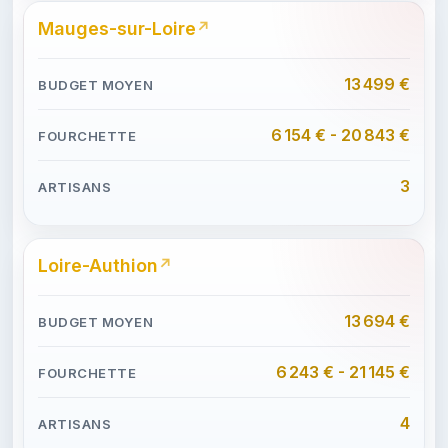
Mauges-sur-Loire
13 499 €
6 154 € - 20 843 €
3
Loire-Authion
13 694 €
6 243 € - 21 145 €
4