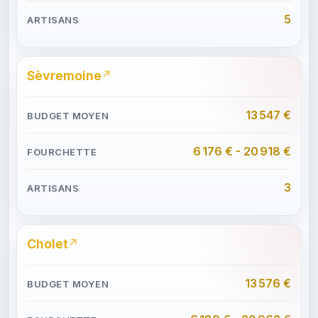
5
Sèvremoine
13 547 €
6 176 € - 20 918 €
3
Cholet
13 576 €