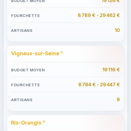
19 126 €
8 789 € - 29 462 €
10
Vigneux-sur-Seine
19 116 €
8 784 € - 29 447 €
9
Ris-Orangis