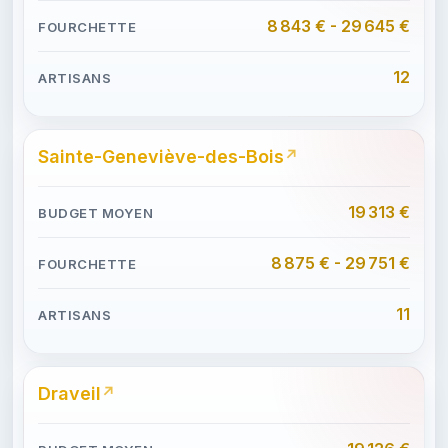
8 843 € - 29 645 €
12
Sainte-Geneviève-des-Bois
19 313 €
8 875 € - 29 751 €
11
Draveil