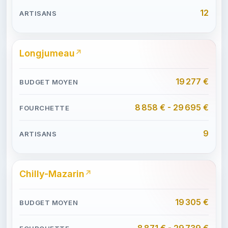
12
Longjumeau
19 277 €
8 858 € - 29 695 €
9
Chilly-Mazarin
19 305 €
8 871 € - 29 739 €