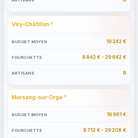
Viry-Châtillon
19 242 €
8 842 € - 29 642 €
8
Morsang-sur-Orge
18 961 €
8 713 € - 29 208 €