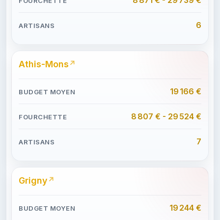
6
Athis-Mons
19 166 €
8 807 € - 29 524 €
7
Grigny
19 244 €