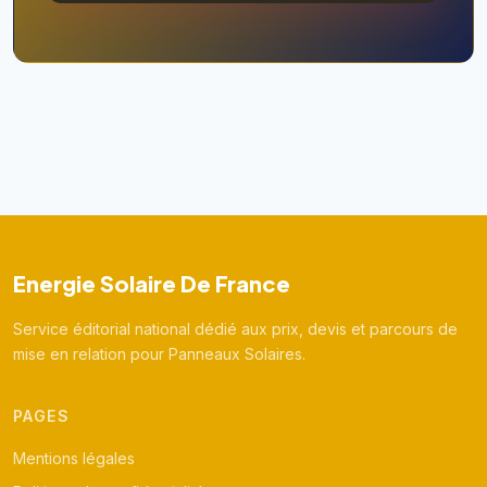
Energie Solaire De France
Service éditorial national dédié aux prix, devis et parcours de
mise en relation pour Panneaux Solaires.
PAGES
Mentions légales