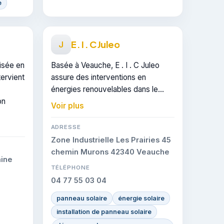
e
E . I . C Juleo
J
lisée en
Basée à Veauche, E . I . C Juleo
tervient
assure des interventions en
énergies renouvelables dans le
on
secteur de Saint-Just-Saint-
Voir plus
Rambert. Elle peut être sollicitée
pour un devis en panneaux solaires.
ADRESSE
Zone Industrielle Les Prairies 45
chemin Murons 42340 Veauche
aine
TÉLÉPHONE
04 77 55 03 04
panneau solaire
énergie solaire
installation de panneau solaire