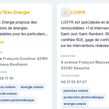
J'Elec Energie
LOGYK
L
c Energie propose des
LOGYK est spécialisée en é
tions de énergies
renouvelables +1 et intervien
lables pour les particuliers à
Saint-Just-Saint-Rambert. Ell
ust-Saint-Rambert. Elle est
certifiée RGE, gage de conf
lus
iée RGE, gage de conformité
sur les interventions réalisée
 interventions réalisées.
SE
ADRESSE
e François Durafour 42160
4 avenue François Mazoy
zieux Bouthéon
42340 Veauche
HONE
TÉLÉPHONE
28 17 91
06 21 55 87 67
au solaire
énergie solaire
panneau solaire
icité solaire
production photovoltaïque
solaire photovoltaïque
énergie solaire