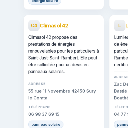
énergie solaire
Climasol 42
C4
L
Climasol 42 propose des
Lumile
prestations de énergies
de éne
renouvelables pour les particuliers à
particu
Saint-Just-Saint-Rambert. Elle peut
Rambert
être sollicitée pour un devis en
certifi
panneaux solaires.
ADRES
ADRESSE
Zac D
55 rue 11 Novembre 42450 Sury
Bastié
le Comtal
Bouth
TÉLÉPHONE
TÉLÉP
06 98 37 69 15
04 77 
panneau solaire
panne