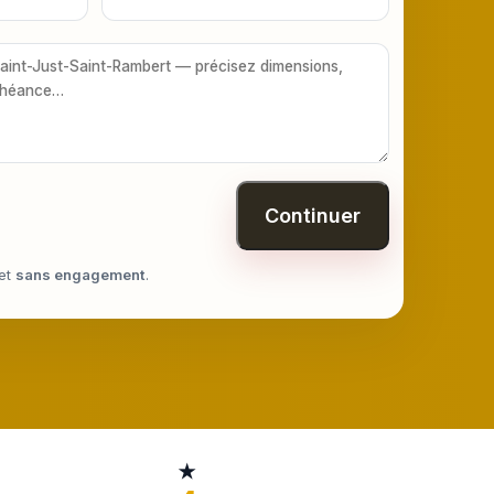
Continuer
et
sans engagement
.
★