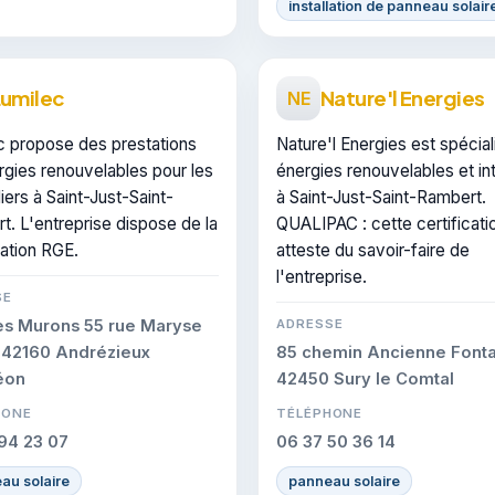
installation de panneau solair
Lumilec
Nature'l Energies
NE
c propose des prestations
Nature'l Energies est spécia
rgies renouvelables pour les
énergies renouvelables et in
liers à Saint-Just-Saint-
à Saint-Just-Saint-Rambert.
. L'entreprise dispose de la
QUALIPAC : cette certificati
cation RGE.
atteste du savoir-faire de
l'entreprise.
SE
es Murons 55 rue Maryse
ADRESSE
 42160 Andrézieux
85 chemin Ancienne Font
éon
42450 Sury le Comtal
HONE
TÉLÉPHONE
94 23 07
06 37 50 36 14
au solaire
panneau solaire