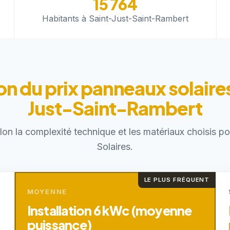
15 764
Habitants à Saint-Just-Saint-Rambert
on du prix panneaux solaires
Just-Saint-Rambert
elon la complexité technique et les matériaux choisis 
Solaires.
LE PLUS FRÉQUENT
MOYENNE
Installation 6 kWc (moyenne
puissance)