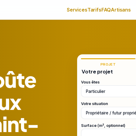
Services
Tarifs
FAQ
Artisans
PROJET
oûte
Votre projet
Vous êtes
ux
Votre situation
aint-
Surface (m², optionnel)