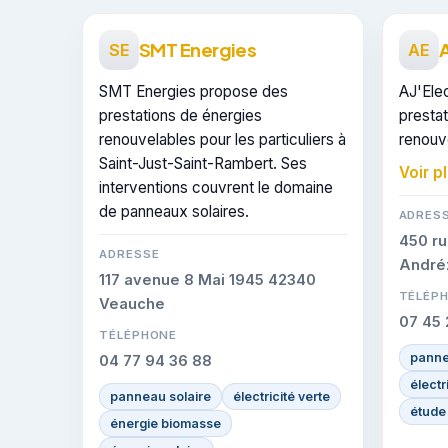
SMT Energies
A
SE
AE
SMT Energies propose des
AJ'Ele
prestations de énergies
presta
renouvelables pour les particuliers à
renouve
Saint-Just-Saint-Rambert. Ses
Saint-J
Voir p
interventions couvrent le domaine
certif
de panneaux solaires.
sur les
ADRES
450 ru
ADRESSE
André
117 avenue 8 Mai 1945 42340
TÉLÉP
Veauche
07 45 
TÉLÉPHONE
panne
04 77 94 36 88
électr
panneau solaire
électricité verte
étude 
énergie biomasse