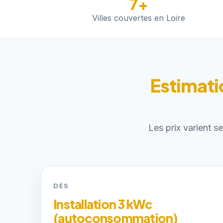
7+
Villes couvertes en Loire
Estimati
Les prix varient s
DÈS
Installation 3 kWc
(autoconsommation)