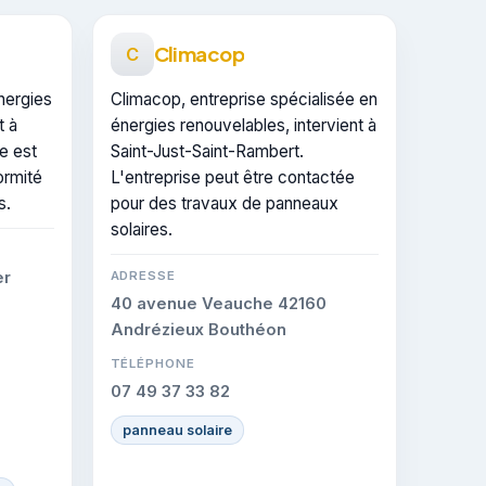
Climacop
C
nergies
Climacop, entreprise spécialisée en
t à
énergies renouvelables, intervient à
e est
Saint-Just-Saint-Rambert.
ormité
L'entreprise peut être contactée
s.
pour des travaux de panneaux
solaires.
er
ADRESSE
40 avenue Veauche 42160
Andrézieux Bouthéon
TÉLÉPHONE
07 49 37 33 82
panneau solaire