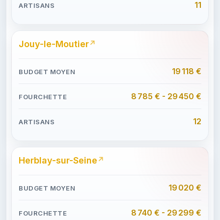
11
Jouy-le-Moutier
19 118 €
8 785 € - 29 450 €
12
Herblay-sur-Seine
19 020 €
8 740 € - 29 299 €