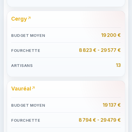
Cergy
19 200 €
8 823 € - 29 577 €
13
Vauréal
19 137 €
8 794 € - 29 479 €