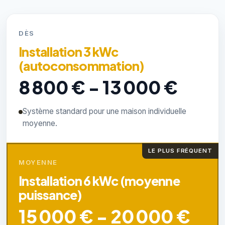
DÈS
Installation 3 kWc
(autoconsommation)
8 800 € - 13 000 €
Système standard pour une maison individuelle
moyenne.
LE PLUS FRÉQUENT
MOYENNE
Installation 6 kWc (moyenne
puissance)
15 000 € - 20 000 €