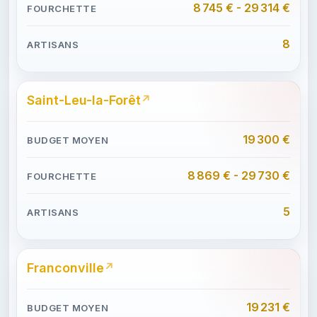
8 745 € - 29 314 €
8
Saint-Leu-la-Forêt
19 300 €
8 869 € - 29 730 €
5
Franconville
19 231 €