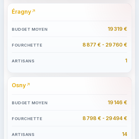
Éragny
19 319 €
8 877 € - 29 760 €
1
Osny
19 146 €
8 798 € - 29 494 €
14