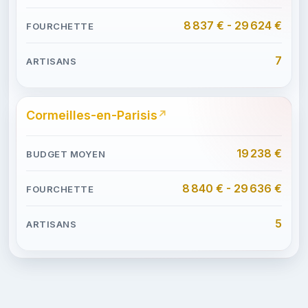
8 837 € - 29 624 €
7
Cormeilles-en-Parisis
19 238 €
8 840 € - 29 636 €
5