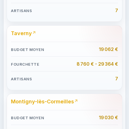
7
Taverny
19 062 €
8 760 € - 29 364 €
7
Montigny-lès-Cormeilles
19 030 €