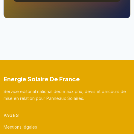
Energie Solaire De France
Service éditorial national dédié aux prix, devis et parcours de
mise en relation pour Panneaux Solaires.
PAGES
Mentions légales