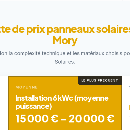
e de prix panneaux solaire
Mory
elon la complexité technique et les matériaux choisis 
Solaires.
LE PLUS FRÉQUENT
MOYENNE
Installation 6 kWc (moyenne
puissance)
15 000 € - 20 000 €