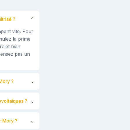
trisé ?
⌄
mpent vite. Pour
mulez la prime
rojet bien
pensez pas un
-Mory ?
⌄
ovoltaïques ?
⌄
y-Mory ?
⌄