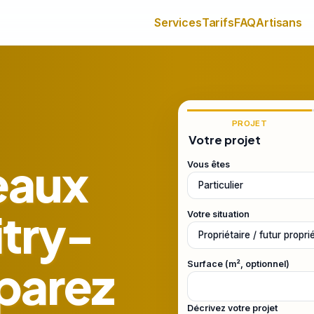
Services
Tarifs
FAQ
Artisans
PROJET
Votre projet
eaux
Vous êtes
itry-
Votre situation
parez
Surface (m², optionnel)
Décrivez votre projet