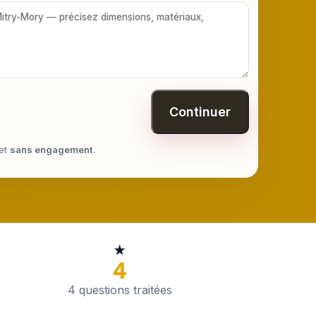
Continuer
et
sans engagement
.
★
4
4 questions traitées