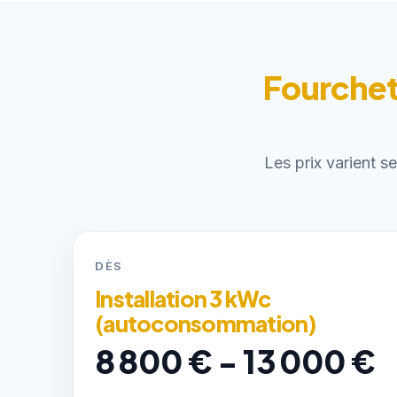
Fourchett
Les prix varient s
DÈS
Installation 3 kWc
(autoconsommation)
8 800 € - 13 000 €