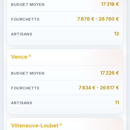
17 318 €
7 876 € - 26 760 €
13
Vence
17 226 €
7 834 € - 26 617 €
11
Villeneuve-Loubet