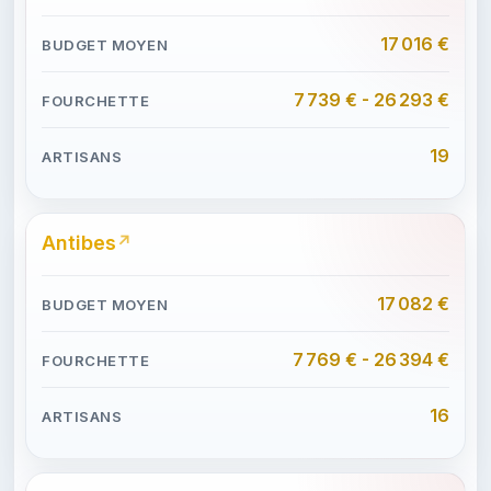
17 016 €
7 739 € - 26 293 €
19
Antibes
17 082 €
7 769 € - 26 394 €
16