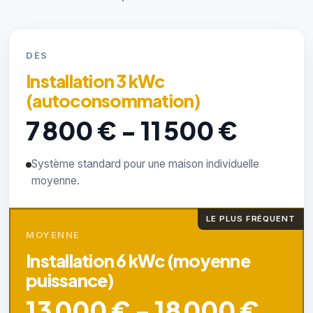
DÈS
Installation 3 kWc
(autoconsommation)
7 800 € - 11 500 €
Système standard pour une maison individuelle
moyenne.
LE PLUS FRÉQUENT
MOYENNE
Installation 6 kWc (moyenne
puissance)
13 000 € - 18 000 €