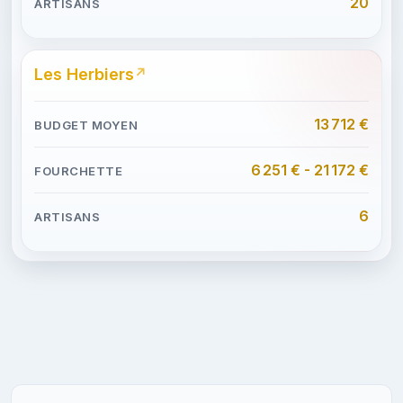
20
Les Herbiers
13 712 €
6 251 € - 21 172 €
6