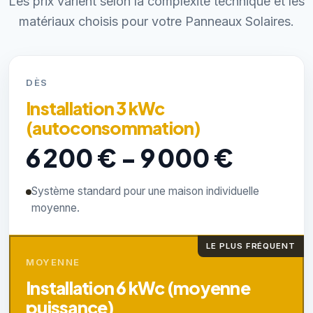
Les prix varient selon la complexité technique et les
matériaux choisis pour votre Panneaux Solaires.
DÈS
Installation 3 kWc
(autoconsommation)
6 200 € - 9 000 €
Système standard pour une maison individuelle
moyenne.
LE PLUS FRÉQUENT
MOYENNE
Installation 6 kWc (moyenne
puissance)