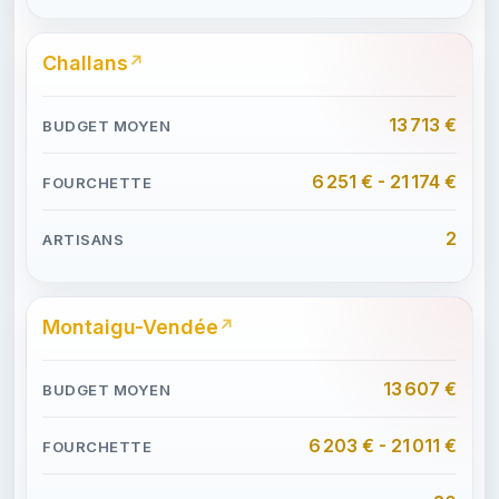
Challans
13 713 €
6 251 € - 21 174 €
2
Montaigu-Vendée
13 607 €
6 203 € - 21 011 €