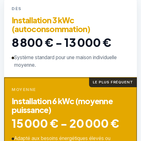
DÈS
Installation 3 kWc
(autoconsommation)
8 800 € - 13 000 €
Système standard pour une maison individuelle
moyenne.
LE PLUS FRÉQUENT
MOYENNE
Installation 6 kWc (moyenne
puissance)
15 000 € - 20 000 €
Adapté aux besoins énergétiques élevés ou