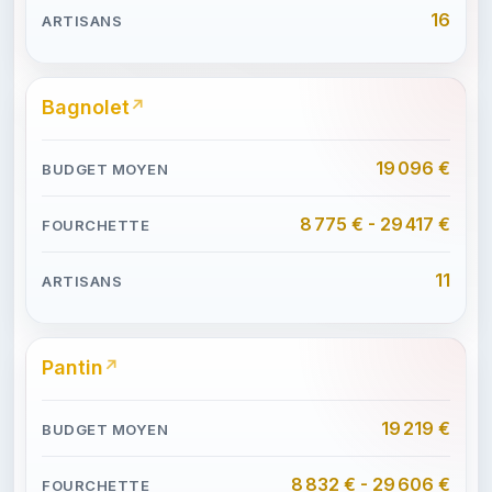
16
Bagnolet
19 096 €
8 775 € - 29 417 €
11
Pantin
19 219 €
8 832 € - 29 606 €