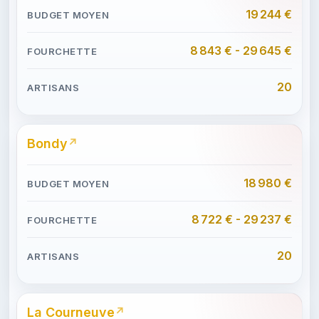
19 244 €
8 843 € - 29 645 €
20
Bondy
18 980 €
8 722 € - 29 237 €
20
La Courneuve