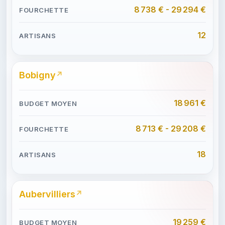
8 738 € - 29 294 €
12
Bobigny
18 961 €
8 713 € - 29 208 €
18
Aubervilliers
19 259 €