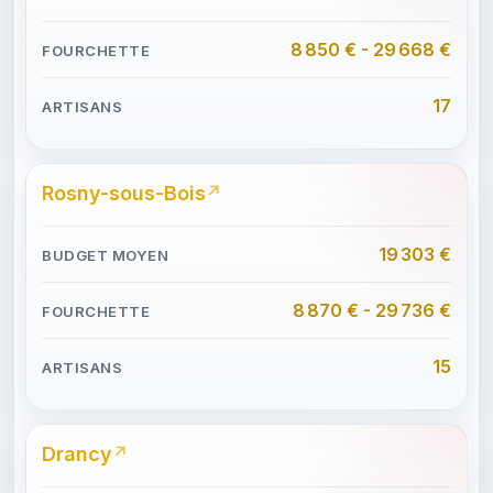
8 850 € - 29 668 €
17
Rosny-sous-Bois
19 303 €
8 870 € - 29 736 €
15
Drancy