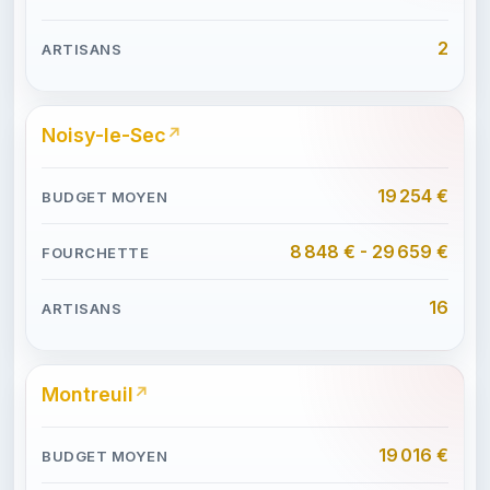
2
Noisy-le-Sec
19 254 €
8 848 € - 29 659 €
16
Montreuil
19 016 €