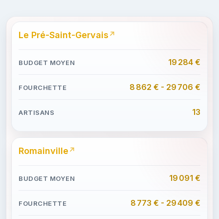
Le Pré-Saint-Gervais
19 284 €
8 862 € - 29 706 €
13
Romainville
19 091 €
8 773 € - 29 409 €