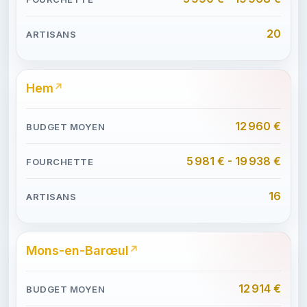
20
Hem
12 960 €
5 981 € - 19 938 €
16
Mons-en-Barœul
12 914 €