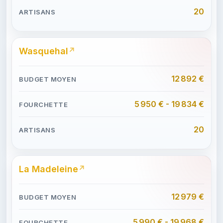
20
Wasquehal
12 892 €
5 950 € - 19 834 €
20
La Madeleine
12 979 €
5 990 € - 19 968 €