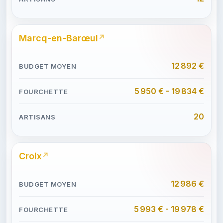
Marcq-en-Barœul
12 892 €
5 950 € - 19 834 €
20
Croix
12 986 €
5 993 € - 19 978 €