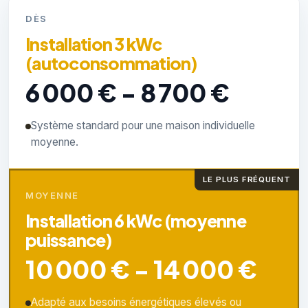
DÈS
Installation 3 kWc
(autoconsommation)
6 000 € - 8 700 €
Système standard pour une maison individuelle
moyenne.
LE PLUS FRÉQUENT
MOYENNE
Installation 6 kWc (moyenne
puissance)
10 000 € - 14 000 €
Adapté aux besoins énergétiques élevés ou