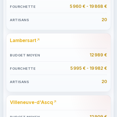
5 960 € - 19 868 €
20
Lambersart
12 989 €
5 995 € - 19 982 €
20
Villeneuve-d'Ascq
12 909 €