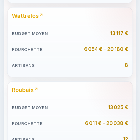
Wattrelos
13 117 €
6 054 € - 20 180 €
8
Roubaix
13 025 €
6 011 € - 20 038 €
12