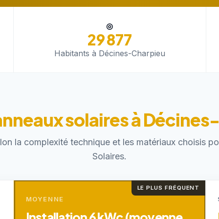
◎
29 877
Habitants à Décines-Charpieu
anneaux solaires à Décine
elon la complexité technique et les matériaux choisis 
Solaires.
LE PLUS FRÉQUENT
MOYENNE
Installation 6 kWc (moyenne