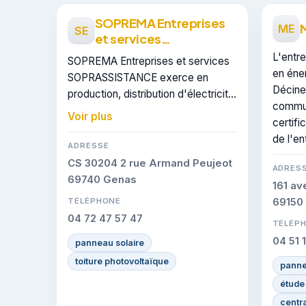
SOPREMA Entreprises
ME
SE
et services
SOPRASSISTANCE
L'entre
SOPREMA Entreprises et services
en éne
SOPRASSISTANCE exerce en
Décine
production, distribution d'électricité
commun
et couvre le secteur de Décines-
Voir plus
certifi
Charpieu. RGE : cette certification
de l'en
atteste du savoir-faire de
ADRESSE
l'entreprise.
CS 30204 2 rue Armand Peujeot
ADRES
69740 Genas
161 av
TÉLÉPHONE
69150
04 72 47 57 47
TÉLÉP
04 51 
panneau solaire
toiture photovoltaïque
panne
étude 
centr