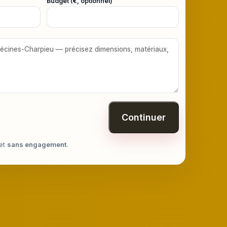
Budget (€, optionnel)
Continuer
et
sans engagement
.