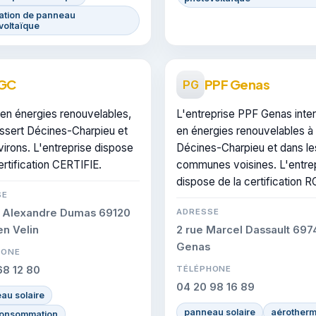
lation de panneau
voltaïque
IGC
PPF Genas
PG
 en énergies renouvelables,
L'entreprise PPF Genas inter
ssert Décines-Charpieu et
en énergies renouvelables à
irons. L'entreprise dispose
Décines-Charpieu et dans le
ertification CERTIFIE.
communes voisines. L'entre
dispose de la certification R
SE
e Alexandre Dumas 69120
ADRESSE
en Velin
2 rue Marcel Dassault 697
Genas
HONE
68 12 80
TÉLÉPHONE
04 20 98 16 89
au solaire
panneau solaire
aérotherm
onsommation