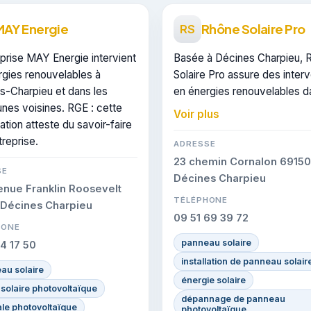
MAY Energie
Rhône Solaire Pro
RS
prise MAY Energie intervient
Basée à Décines Charpieu, 
rgies renouvelables à
Solaire Pro assure des inter
s-Charpieu et dans les
en énergies renouvelables d
es voisines. RGE : cette
secteur de Décines-Charpieu
Voir plus
cation atteste du savoir-faire
est certifiée CERTIFIE, gage
treprise.
conformité sur les interventi
ADRESSE
réalisées.
23 chemin Cornalon 69150
SE
Décines Charpieu
enue Franklin Roosevelt
TÉLÉPHONE
 Décines Charpieu
09 51 69 39 72
HONE
panneau solaire
14 17 50
installation de panneau solair
au solaire
énergie solaire
solaire photovoltaïque
dépannage de panneau
ale photovoltaïque
photovoltaïque