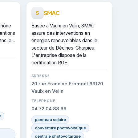
SMAC
S
Rhône
Basée à Vaulx en Velin, SMAC
ventions
assure des interventions en
ans le
énergies renouvelables dans le
. Elle
secteur de Décines-Charpieu.
 de
L'entreprise dispose de la
ons
certification RGE.
ADRESSE
20 rue Francine Fromont 69120
Vaulx en Velin
TÉLÉPHONE
04 72 04 88 69
e
panneau solaire
couverture photovoltaïque
centrale photovoltaïque