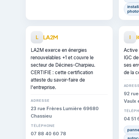
instal
photo
LA2M
L
I
LA2M exerce en énergies
Active
renouvelables +1 et couvre le
IGC de
secteur de Décines-Charpieu.
ses env
CERTIFIE : cette certification
de la c
atteste du savoir-faire de
ADRES
l'entreprise.
92 ru
ADRESSE
Vaulx 
23 rue Frères Lumière 69680
TÉLÉP
Chassieu
04 51 
TÉLÉPHONE
panne
07 88 40 60 78
autoc