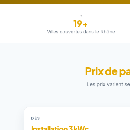
⌂
19+
Villes couvertes dans le Rhône
Prix de p
Les prix varient s
DÈS
Installation 3 kWc