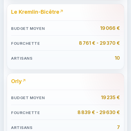
Le Kremlin-Bicêtre
19 066 €
8 761 € - 29 370 €
10
Orly
19 235 €
8 839 € - 29 630 €
7