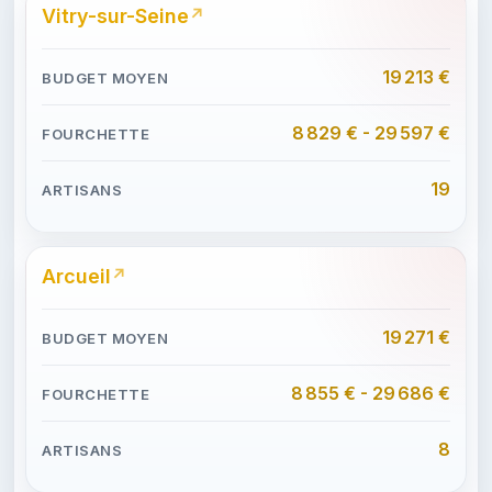
Vitry-sur-Seine
19 213 €
8 829 € - 29 597 €
19
Arcueil
19 271 €
8 855 € - 29 686 €
8