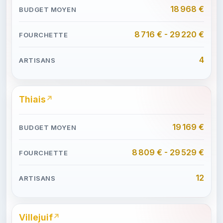
18 968 €
8 716 € - 29 220 €
4
Thiais
19 169 €
8 809 € - 29 529 €
12
Villejuif