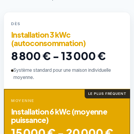
DÈS
Installation 3 kWc
(autoconsommation)
8 800 € - 13 000 €
Système standard pour une maison individuelle
moyenne.
LE PLUS FRÉQUENT
MOYENNE
Installation 6 kWc (moyenne
puissance)
15 000 € - 20 000 €