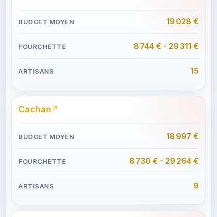
19 028 €
8 744 € - 29 311 €
15
Cachan
18 997 €
8 730 € - 29 264 €
9