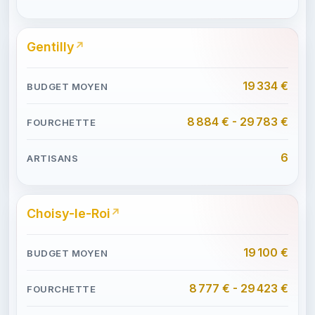
Gentilly
19 334 €
8 884 € - 29 783 €
6
Choisy-le-Roi
19 100 €
8 777 € - 29 423 €