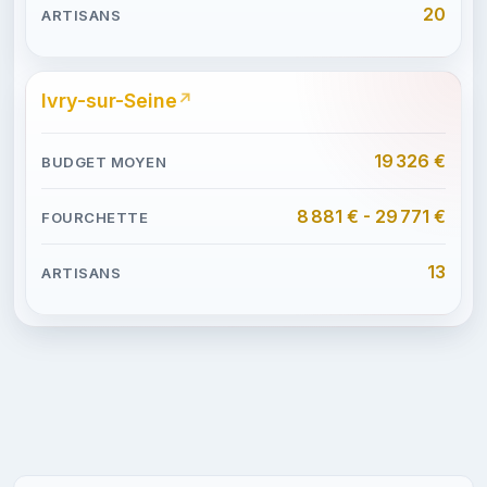
20
Ivry-sur-Seine
19 326 €
8 881 € - 29 771 €
13