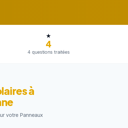
★
4
4 questions traitées
laires à
nne
pour votre Panneaux