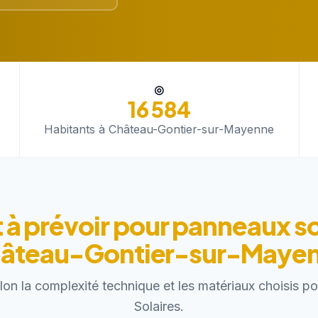
◎
16 584
Habitants à Château-Gontier-sur-Mayenne
à prévoir pour panneaux so
âteau-Gontier-sur-Maye
elon la complexité technique et les matériaux choisis 
Solaires.