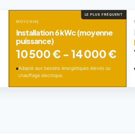
LE PLUS FRÉQUENT
MOYENNE
Installation 6 kWc (moyenne
puissance)
10 500 € - 14 000 €
Adapté aux besoins énergétiques élevés ou
chauffage électrique.