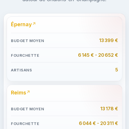
Épernay
13 399 €
6 145 € - 20 652 €
5
Reims
13 178 €
6 044 € - 20 311 €