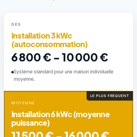
DÈS
Installation 3 kWc
(autoconsommation)
6 800 € - 10 000 €
Système standard pour une maison individuelle
moyenne.
LE PLUS FRÉQUENT
MOYENNE
Installation 6 kWc (moyenne
puissance)
11 500 € - 16 000 €