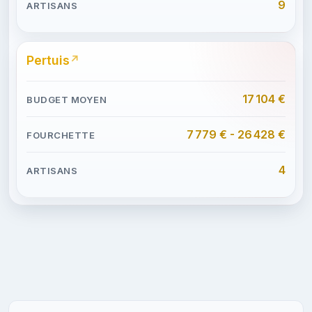
9
Pertuis
17 104 €
7 779 € - 26 428 €
4