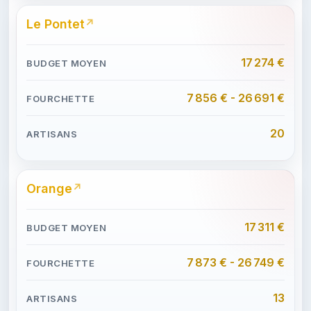
Le Pontet
17 274 €
7 856 € - 26 691 €
20
Orange
17 311 €
7 873 € - 26 749 €
13