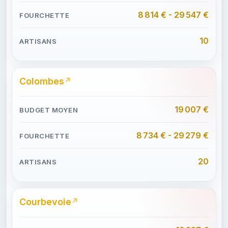
8 814 € - 29 547 €
10
Colombes
19 007 €
8 734 € - 29 279 €
20
Courbevoie