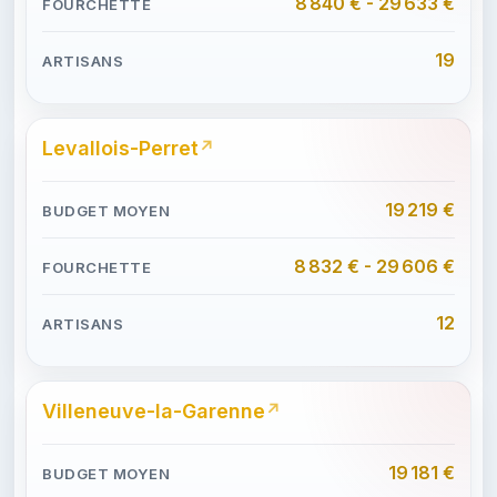
8 840 € - 29 633 €
19
Levallois-Perret
19 219 €
8 832 € - 29 606 €
12
Villeneuve-la-Garenne
19 181 €