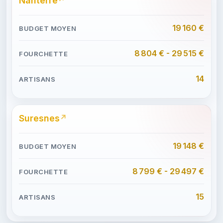
Nanterre
19 160 €
8 804 € - 29 515 €
14
Suresnes
19 148 €
8 799 € - 29 497 €
15