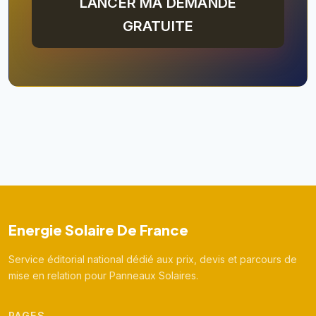
LANCER MA DEMANDE
GRATUITE
Energie Solaire De France
Service éditorial national dédié aux prix, devis et parcours de
mise en relation pour Panneaux Solaires.
PAGES