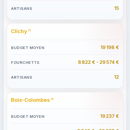
15
Clichy
19 198 €
8 822 € - 29 574 €
12
Bois-Colombes
19 237 €