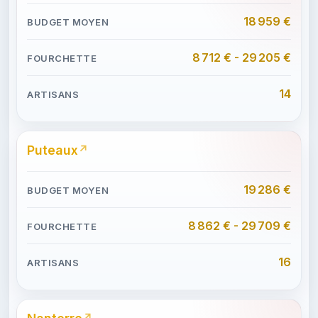
18 959 €
8 712 € - 29 205 €
14
Puteaux
19 286 €
8 862 € - 29 709 €
16