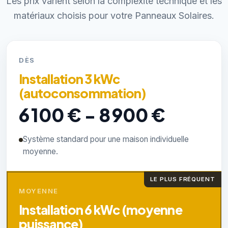
Les prix varient selon la complexité technique et les
matériaux choisis pour votre Panneaux Solaires.
DÈS
Installation 3 kWc
(autoconsommation)
6 100 € - 8 900 €
Système standard pour une maison individuelle
moyenne.
LE PLUS FRÉQUENT
MOYENNE
Installation 6 kWc (moyenne
puissance)