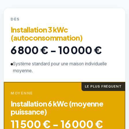
DÈS
Installation 3 kWc
(autoconsommation)
6 800 € - 10 000 €
Système standard pour une maison individuelle
moyenne.
LE PLUS FRÉQUENT
MOYENNE
Installation 6 kWc (moyenne
puissance)
11 500 € - 16 000 €